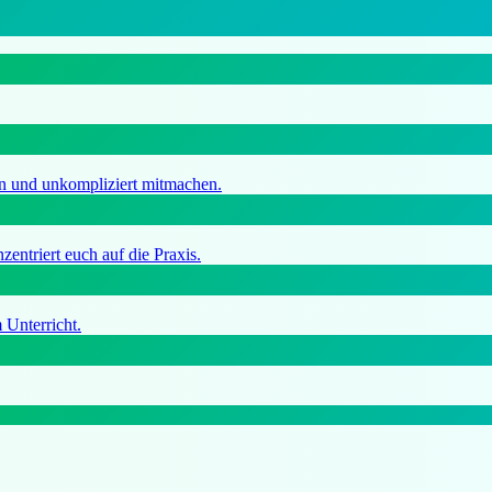
en und unkompliziert mitmachen.
entriert euch auf die Praxis.
 Unterricht.