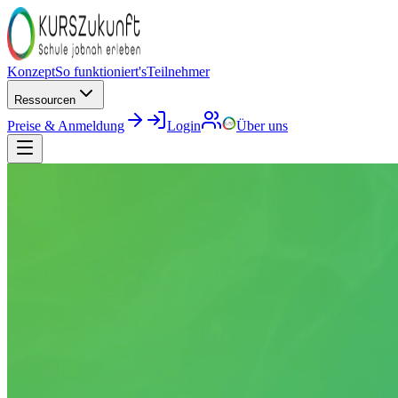
Konzept
So funktioniert's
Teilnehmer
Ressourcen
Preise & Anmeldung
Login
Über uns