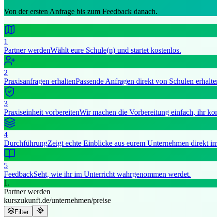
Von der ersten Anfrage bis zum Feedback danach.
1
Partner werden
Wählt eure Schule(n) und startet kostenlos.
2
Praxisanfragen erhalten
Passende Anfragen direkt von Schulen erhalt
3
Praxiseinheit vorbereiten
Wir machen die Vorbereitung einfach, ihr konz
4
Durchführung
Zeigt echte Einblicke aus eurem Unternehmen direkt im
5
Feedback
Seht, wie ihr im Unterricht wahrgenommen werdet.
1.
Partner werden
kurszukunft.de/unternehmen/preise
Filter