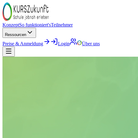
Konzept
So funktioniert's
Teilnehmer
Ressourcen
Preise & Anmeldung
Login
Über uns